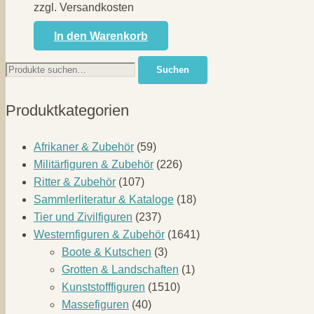
zzgl. Versandkosten
In den Warenkorb
Suche
Suchen
nach:
Produktkategorien
Afrikaner & Zubehör
(59)
Militärfiguren & Zubehör
(226)
Ritter & Zubehör
(107)
Sammlerliteratur & Kataloge
(18)
Tier und Zivilfiguren
(237)
Westernfiguren & Zubehör
(1641)
Boote & Kutschen
(3)
Grotten & Landschaften
(1)
Kunststofffiguren
(1510)
Massefiguren
(40)