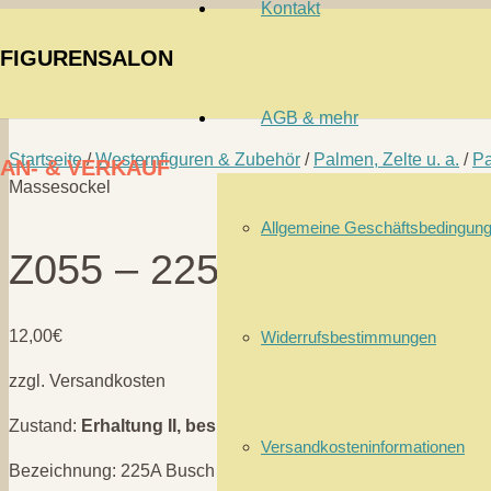
Kontakt
FIGURENSALON
AGB & mehr
Startseite
/
Westernfiguren & Zubehör
/
Palmen, Zelte u. a.
/
Pa
AN- & VERKAUF
Massesockel
Allgemeine Geschäftsbedingun
Z055 – 225A Busch mit M
12,00
€
Widerrufsbestimmungen
zzgl. Versandkosten
Zustand:
Erhaltung II, bespielt
Versandkosteninformationen
Bezeichnung: 225A Busch mit Massesockel