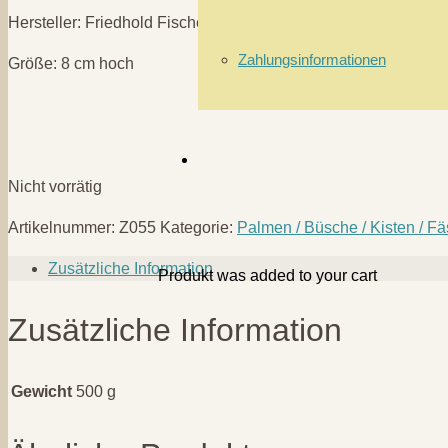
Hersteller: Friedhold Fischer KG / Meng.-Häm.-THÜR
Zahlungsinformationen
Größe: 8 cm hoch
Nicht vorrätig
Artikelnummer:
Z055
Kategorie:
Palmen / Büsche / Kisten / Fäss
Zusätzliche Information
Produkt
was added to your cart
Zusätzliche Information
Gewicht
500 g