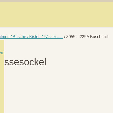
lmen / Büsche / Kisten / Fässer ......
/ Z055 – 225A Busch mit
gen
assesockel