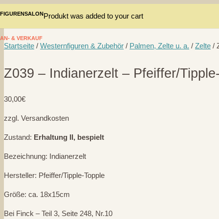
FIGURENSALON
Produkt
was added to your cart
AN- & VERKAUF
Startseite
/
Westernfiguren & Zubehör
/
Palmen, Zelte u. a.
/
Zelte
/ 
Z039 – Indianerzelt – Pfeiffer/Tippl
30,00
€
zzgl. Versandkosten
Zustand:
Erhaltung II, bespielt
Bezeichnung: Indianerzelt
Hersteller: Pfeiffer/Tipple-Topple
Größe: ca. 18x15cm
Bei Finck – Teil 3, Seite 248, Nr.10