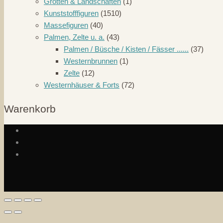
Grotten & Landschaften
(1)
Kunststofffiguren
(1510)
Massefiguren
(40)
Palmen, Zelte u. a.
(43)
Palmen / Büsche / Kisten / Fässer ......
(37)
Westernbrunnen
(1)
Zelte
(12)
Westernhäuser & Forts
(72)
Warenkorb