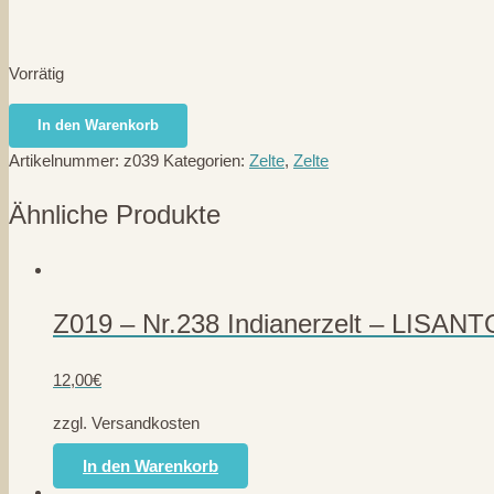
Vorrätig
Z039
In den Warenkorb
-
Artikelnummer:
z039
Kategorien:
Zelte
,
Zelte
Indianerzelt
-
Ähnliche Produkte
Pfeiffer/Tipple-
Topple
-
50/60er
Z019 – Nr.238 Indianerzelt – LISANT
Menge
12,00
€
zzgl. Versandkosten
In den Warenkorb