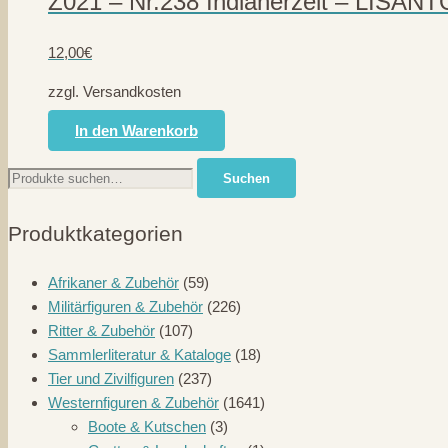
Z021 – Nr.238 Indianerzelt – LISANT
12,00
€
zzgl. Versandkosten
In den Warenkorb
Suche
Suchen
nach:
Produktkategorien
Afrikaner & Zubehör
(59)
Militärfiguren & Zubehör
(226)
Ritter & Zubehör
(107)
Sammlerliteratur & Kataloge
(18)
Tier und Zivilfiguren
(237)
Westernfiguren & Zubehör
(1641)
Boote & Kutschen
(3)