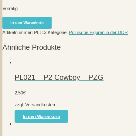
Vorrätig
PL113
In den Warenkorb
-
Artikelnummer:
PL113
Kategorie:
Polnische Figuren in der DDR
P10
Indianer
Ähnliche Produkte
mit
Messer
-
PZG
PL021 – P2 Cowboy – PZG
Menge
2,50
€
zzgl. Versandkosten
In den Warenkorb