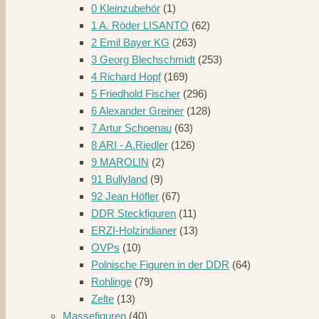
0 Kleinzubehör
(1)
1 A. Röder LISANTO
(62)
2 Emil Bayer KG
(263)
3 Georg Blechschmidt
(253)
4 Richard Hopf
(169)
5 Friedhold Fischer
(296)
6 Alexander Greiner
(128)
7 Artur Schoenau
(63)
8 ARI - A.Riedler
(126)
9 MAROLIN
(2)
91 Bullyland
(9)
92 Jean Höfler
(67)
DDR Steckfiguren
(11)
ERZI-Holzindianer
(13)
OVPs
(10)
Polnische Figuren in der DDR
(64)
Rohlinge
(79)
Zelte
(13)
Massefiguren
(40)