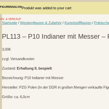
FIGURENSALON
Produkt
was added to your cart
AN- & VERKAUF
Startseite
/
Westernfiguren & Zubehör
/
Kunststofffiguren
/
Polnisch
PL113 – P10 Indianer mit Messer –
3,00
€
zzgl. Versandkosten
Zustand:
Erhaltung II, bespielt
Bezeichnung: P10 Indianer mit Messer
Hersteller: PZG Polen (In der DDR in großen Mengen verkaufte Fig
Größe: ca. 6,0cm