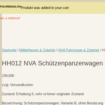
FIGURENSALON
Produkt
was added to your cart
AN- & VERKAUF
Startseite
/
Militärfiguren & Zubehör
/
NVA Fahrzeuge & Zubehör
/ H
HH012 NVA Schützenpanzerwagen 
199,00
€
zzgl. Versandkosten
Zustand: Erhaltung II, sehr schöner originaler Zustand
Bezeichnung: Schützenpanzerwagen, Variante B, ohne Besatzung