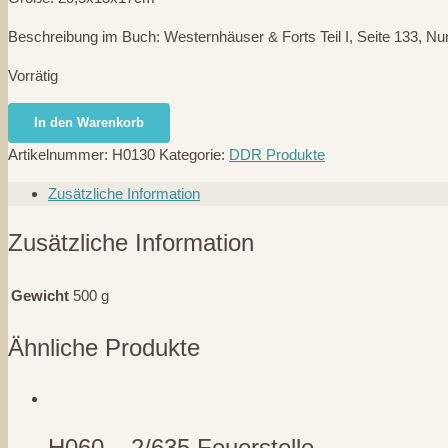
Beschreibung im Buch: Westernhäuser & Forts Teil I, Seite 133, N
Vorrätig
H0130
In den Warenkorb
-
Artikelnummer:
H0130
Kategorie:
DDR Produkte
(431)
Bank
Zusätzliche Information
-
VERO
Zusätzliche Information
Menge
Gewicht
500 g
Ähnliche Produkte
H060 – 2/635 Feuerstelle