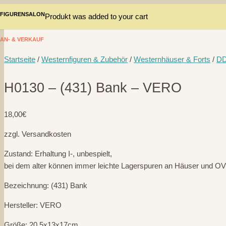
FIGURENSALON
Produkt
was added to your cart
AN- & VERKAUF
Startseite
/
Westernfiguren & Zubehör
/
Westernhäuser & Forts
/
DD
H0130 – (431) Bank – VERO
18,00
€
zzgl. Versandkosten
Zustand: Erhaltung I-, unbespielt,
bei dem alter können immer leichte Lagerspuren an Häuser und OV
Bezeichnung: (431) Bank
Hersteller: VERO
Größe: 20,5x13x17cm