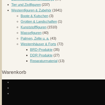
Tier und Zivilfiguren
(237)
Westernfiguren & Zubehör
(1641)
Boote & Kutschen
(3)
Grotten & Landschaften
(1)
Kunststofffiguren
(1510)
Massefiguren
(40)
Palmen, Zelte u. a.
(43)
Westernhäuser & Forts
(72)
BRD-Produkte
(35)
DDR Produkte
(27)
Reparaturmaterial
(13)
Warenkorb