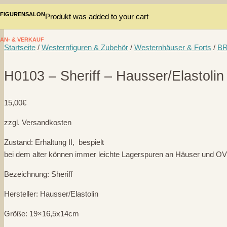
FIGURENSALON
Produkt
was added to your cart
AN- & VERKAUF
Startseite
/
Westernfiguren & Zubehör
/
Westernhäuser & Forts
/
BR
H0103 – Sheriff – Hausser/Elastolin
15,00
€
zzgl. Versandkosten
Zustand: Erhaltung II, bespielt
bei dem alter können immer leichte Lagerspuren an Häuser und OV
Bezeichnung: Sheriff
Hersteller: Hausser/Elastolin
Größe: 19×16,5x14cm