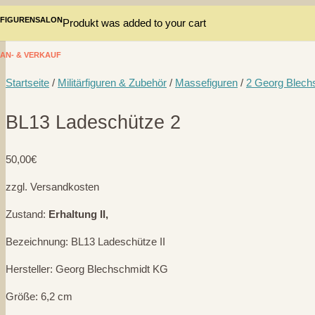
FIGURENSALON
Produkt
was added to your cart
AN- & VERKAUF
Startseite
/
Militärfiguren & Zubehör
/
Massefiguren
/
2 Georg Blech
BL13 Ladeschütze 2
50,00
€
zzgl. Versandkosten
Zustand:
Erhaltung II,
Bezeichnung: BL13 Ladeschütze II
Hersteller: Georg Blechschmidt KG
Größe: 6,2 cm