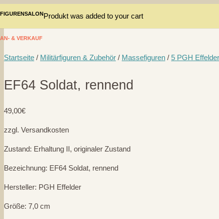
FIGURENSALON
Produkt
was added to your cart
AN- & VERKAUF
Startseite
/
Militärfiguren & Zubehör
/
Massefiguren
/
5 PGH Effelde
EF64 Soldat, rennend
49,00
€
zzgl. Versandkosten
Zustand: Erhaltung II, originaler Zustand
Bezeichnung: EF64 Soldat, rennend
Hersteller: PGH Effelder
Größe: 7,0 cm