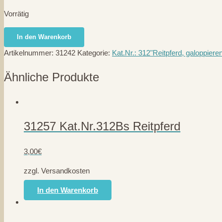
Vorrätig
31242
In den Warenkorb
Kat.Nr.312Bdb
Artikelnummer:
31242
Kategorie:
Kat.Nr.: 312"Reitpferd, galoppiere
dunkelbraun
Reitpferd
Ähnliche Produkte
Menge
31257 Kat.Nr.312Bs Reitpferd
3,00
€
zzgl. Versandkosten
In den Warenkorb