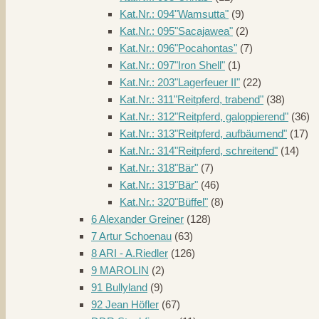
Kat.Nr.: 094"Wamsutta"
(9)
Kat.Nr.: 095"Sacajawea"
(2)
Kat.Nr.: 096"Pocahontas"
(7)
Kat.Nr.: 097"Iron Shell"
(1)
Kat.Nr.: 203"Lagerfeuer II"
(22)
Kat.Nr.: 311"Reitpferd, trabend"
(38)
Kat.Nr.: 312"Reitpferd, galoppierend"
(36)
Kat.Nr.: 313"Reitpferd, aufbäumend"
(17)
Kat.Nr.: 314"Reitpferd, schreitend"
(14)
Kat.Nr.: 318"Bär"
(7)
Kat.Nr.: 319"Bär"
(46)
Kat.Nr.: 320"Büffel"
(8)
6 Alexander Greiner
(128)
7 Artur Schoenau
(63)
8 ARI - A.Riedler
(126)
9 MAROLIN
(2)
91 Bullyland
(9)
92 Jean Höfler
(67)