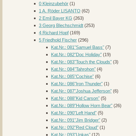
0 Kleinzubehör
(1)
1 A. Röder LISANTO
(62)
2 Emil Bayer KG
(263)
3 Georg Blechschmidt
(253)
4 Richard Hopf
(169)
5 Friedhold Fischer
(296)
Kat.Nr.: 081"Samuel Bass"
(7)
Kat.Nr.: 082"Doc Holiday"
(19)
Kat.Nr.: 083"Touch the Clouds"
(3)
Kat.Nr.: 084"Tahrohon"
(4)
Kat.Nr.: 085"Cochise"
(6)
Kat.Nr.: 086"Iron Thunder"
(1)
Kat.Nr.: 087"Joshua Jefferson"
(6)
Kat.Nr.: 088"Kid Carson"
(5)
Kat.Nr.: 089"Hollow Horn Bear"
(26)
Kat.Nr.: 090"Left Hand"
(5)
Kat.Nr.: 091"Jim Bridger"
(2)
Kat.Nr.: 092"Red Cloud"
(1)
Kat.Nr.: 093"Unkas"
(12)