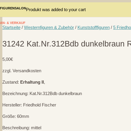
FIGURENSALON
Produkt
was added to your cart
AN- & VERKAUF
Startseite
/
Westernfiguren & Zubehör
/
Kunststofffiguren
/
5 Friedho
31242 Kat.Nr.312Bdb dunkelbraun R
5,00
€
zzgl. Versandkosten
Zustand:
Erhaltung II
,
Bezeichnung: Kat.Nr.312Bdb dunkelbraun
Hersteller: Friedhold Fischer
Größe: 60mm
Beschreibung: mittel