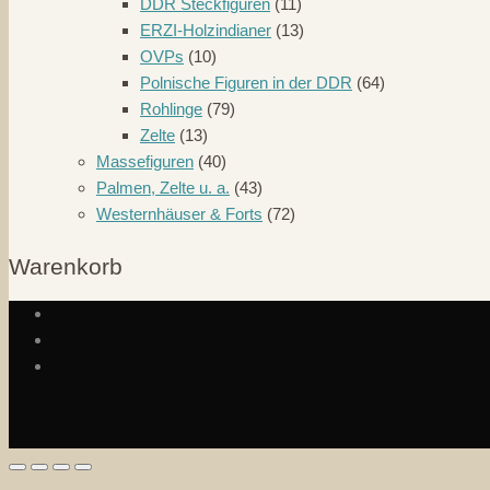
DDR Steckfiguren
(11)
ERZI-Holzindianer
(13)
OVPs
(10)
Polnische Figuren in der DDR
(64)
Rohlinge
(79)
Zelte
(13)
Massefiguren
(40)
Palmen, Zelte u. a.
(43)
Westernhäuser & Forts
(72)
Warenkorb