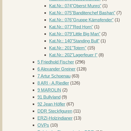
Kat.Nr.: 074"Oberst Munro"
(1)
Kat.Nr.: 075"Banditenchef Bashan"
(7)
Kat.Nr.: 076"Gruppe Kämpfender"
(1)
Kat.Nr.: 077"Red Horn"
(1)
Kat.Nr.: 079"Little Big Man"
(2)
Kat.Nr.: 140"Standing Bull"
(1)
Kat.Nr.: 201"Totem"
(15)
Kat.Nr.: 202"Lagerfeuer I"
(8)
5 Friedhold Fischer
(296)
6 Alexander Greiner
(128)
7 Artur Schoenau
(63)
8 ARI - A.Riedler
(126)
9 MAROLIN
(2)
91 Bullyland
(9)
92 Jean Höfler
(67)
DDR Steckfiguren
(11)
ERZI-Holzindianer
(13)
OVPs
(10)