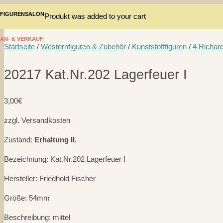
FIGURENSALON
Produkt
was added to your cart
AN- & VERKAUF
Startseite
/
Westernfiguren & Zubehör
/
Kunststofffiguren
/
4 Richar
20217 Kat.Nr.202 Lagerfeuer I
3,00
€
zzgl. Versandkosten
Zustand:
Erhaltung II
,
Bezeichnung: Kat.Nr.202 Lagerfeuer I
Hersteller: Friedhold Fischer
Größe: 54mm
Beschreibung: mittel