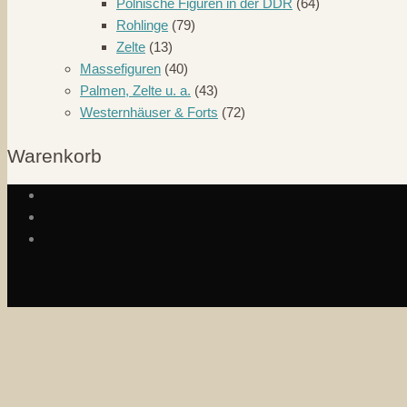
Polnische Figuren in der DDR
(64)
Rohlinge
(79)
Zelte
(13)
Massefiguren
(40)
Palmen, Zelte u. a.
(43)
Westernhäuser & Forts
(72)
Warenkorb