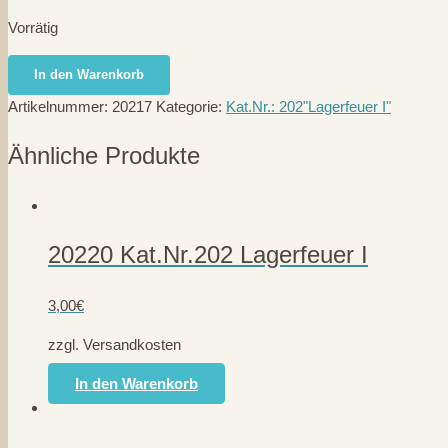
Vorrätig
20217
In den Warenkorb
Kat.Nr.202
Artikelnummer:
20217
Kategorie:
Kat.Nr.: 202"Lagerfeuer I"
Lagerfeuer
I
Ähnliche Produkte
Menge
20220 Kat.Nr.202 Lagerfeuer I
3,00
€
zzgl. Versandkosten
In den Warenkorb