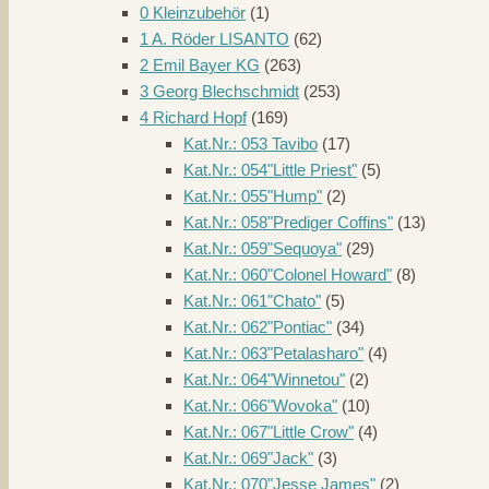
0 Kleinzubehör
(1)
1 A. Röder LISANTO
(62)
2 Emil Bayer KG
(263)
3 Georg Blechschmidt
(253)
4 Richard Hopf
(169)
Kat.Nr.: 053 Tavibo
(17)
Kat.Nr.: 054"Little Priest"
(5)
Kat.Nr.: 055"Hump"
(2)
Kat.Nr.: 058"Prediger Coffins"
(13)
Kat.Nr.: 059"Sequoya"
(29)
Kat.Nr.: 060"Colonel Howard"
(8)
Kat.Nr.: 061"Chato"
(5)
Kat.Nr.: 062"Pontiac"
(34)
Kat.Nr.: 063"Petalasharo"
(4)
Kat.Nr.: 064"Winnetou"
(2)
Kat.Nr.: 066"Wovoka"
(10)
Kat.Nr.: 067"Little Crow"
(4)
Kat.Nr.: 069"Jack"
(3)
Kat.Nr.: 070"Jesse James"
(2)