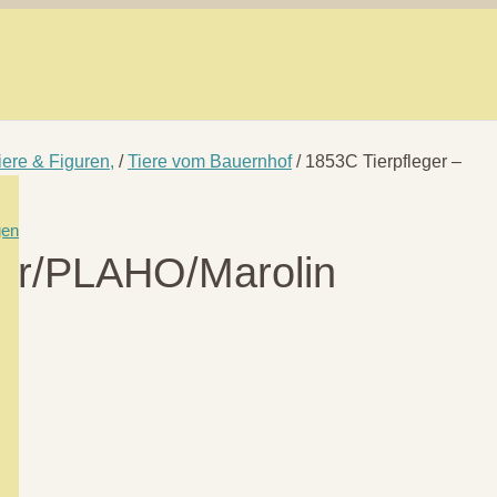
iere & Figuren,
/
Tiere vom Bauernhof
/ 1853C Tierpfleger –
gen
ahr/PLAHO/Marolin