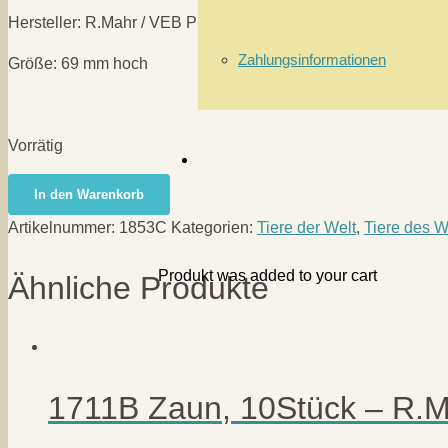
Hersteller: R.Mahr / VEB PLAHO / Marolin
Zahlungsinformationen
Größe: 69 mm hoch
Vorrätig
1853C
In den Warenkorb
Tierpfleger
Artikelnummer:
1853C
Kategorien:
Tiere der Welt
,
Tiere des 
-
R.Mahr/PLAHO/Marolin
Produkt
was added to your cart
Ähnliche Produkte
Menge
1711B Zaun, 10Stück – R.