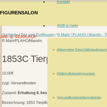
Kontakt
FIGURENSALON
AGB & mehr
Startseite
/
Tier und Zivilfiguren
/
R.Mahr / PLAHO / Marolin - T
AN- & VERKAUF
R.Mahr/PLAHO/Marolin
Allgemeine Geschäftsbedingun
1853C Tierpfleger – R.M
10,00
€
Widerrufsbestimmungen
zzgl. Versandkosten
Zustand:
Erhaltung II, bespielt
Versandkosteninformationen
Bezeichnung: 1853 Tierpfleger