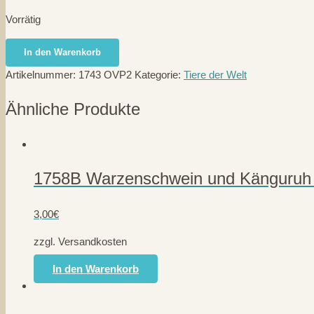
Vorrätig
1743
In den Warenkorb
OVP2
Artikelnummer:
1743 OVP2
Kategorie:
Tiere der Welt
Rhesusaffen,
2teilig
Ähnliche Produkte
-
R.Mahr/PLAHO/Marolin
Menge
1758B Warzenschwein und Känguruh
3,00
€
zzgl. Versandkosten
In den Warenkorb