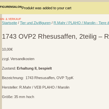
FIGURENSALON
Produkt
was added to your cart
AN- & VERKAUF
Startseite
/
Tier und Zivilfiguren
/
R.Mahr / PLAHO / Marolin - Tiere &
1743 OVP2 Rhesusaffen, 2teilig – 
10,00
€
zzgl. Versandkosten
Zustand:
Erhaltung II, bespielt
Bezeichnung: 1743 Rhesusaffen, OVP TypK
Hersteller: R.Mahr / VEB PLAHO / Marolin
Größe: 35 mm hoch