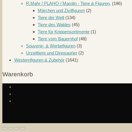
R.Mahr / PLAHO / Marolin - Tiere & Figuren,
(186)
Märchen und Zivilfiguren
(2)
Tiere der Welt
(134)
Tiere des Waldes
(45)
Tiere für Krippensortimente
(1)
Tiere vom Bauernhof
(48)
Souvenir- & Werbefiguren
(3)
Urzeittiere und Dinosaurier
(2)
Westernfiguren & Zubehör
(1641)
Warenkorb