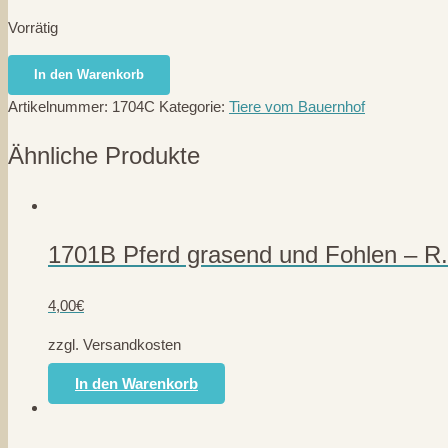
Vorrätig
1704C
In den Warenkorb
Hausesel,
Artikelnummer:
1704C
Kategorie:
Tiere vom Bauernhof
2teilig
-
Ähnliche Produkte
R.Mahr/PLAHO/Marolin
Menge
1701B Pferd grasend und Fohlen – 
4,00
€
zzgl. Versandkosten
In den Warenkorb