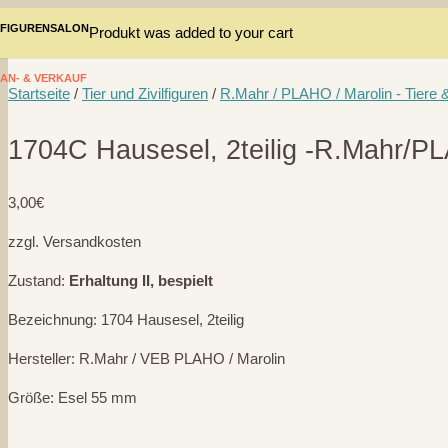
FIGURENSALON
Produkt
was added to your cart
AN- & VERKAUF
Startseite
/
Tier und Zivilfiguren
/
R.Mahr / PLAHO / Marolin - Tiere &
1704C Hausesel, 2teilig -R.Mahr/P
3,00
€
zzgl. Versandkosten
Zustand:
Erhaltung II, bespielt
Bezeichnung: 1704 Hausesel, 2teilig
Hersteller: R.Mahr / VEB PLAHO / Marolin
Größe: Esel 55 mm