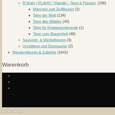
R.Mahr / PLAHO / Marolin - Tiere & Figuren,
(186)
Märchen und Zivilfiguren
(2)
Tiere der Welt
(134)
Tiere des Waldes
(45)
Tiere für Krippensortimente
(1)
Tiere vom Bauernhof
(48)
Souvenir- & Werbefiguren
(3)
Urzeittiere und Dinosaurier
(2)
Westernfiguren & Zubehör
(1641)
Warenkorb