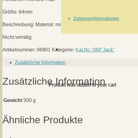
Größe: 64mm
Zahlungsinformationen
Beschreibung: Material: mittel,
Nicht vorrätig
Artikelnummer:
06901
Kategorie:
Kat.Nr.: 069"Jack"
Zusätzliche Information
Zusätzliche Information
Produkt
was added to your cart
Gewicht
500 g
Ähnliche Produkte