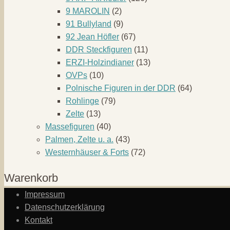
9 MAROLIN
(2)
91 Bullyland
(9)
92 Jean Höfler
(67)
DDR Steckfiguren
(11)
ERZI-Holzindianer
(13)
OVPs
(10)
Polnische Figuren in der DDR
(64)
Rohlinge
(79)
Zelte
(13)
Massefiguren
(40)
Palmen, Zelte u. a.
(43)
Westernhäuser & Forts
(72)
Warenkorb
Impressum
Datenschutzerklärung
Kontakt