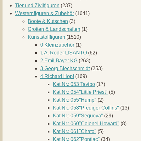
Tier und Zivilfiguren
(237)
Westernfiguren & Zubehör
(1641)
Boote & Kutschen
(3)
Grotten & Landschaften
(1)
Kunststofffiguren
(1510)
0 Kleinzubehör
(1)
1 A. Röder LISANTO
(62)
2 Emil Bayer KG
(263)
3 Georg Blechschmidt
(253)
4 Richard Hopf
(169)
Kat.Nr.: 053 Tavibo
(17)
Kat.Nr.: 054"Little Priest"
(5)
Kat.Nr.: 055"Hump"
(2)
Kat.Nr.: 058"Prediger Coffins"
(13)
Kat.Nr.: 059"Sequoya"
(29)
Kat.Nr.: 060"Colonel Howard"
(8)
Kat.Nr.: 061"Chato"
(5)
Kat.Nr.: 062"Pontiac"
(34)