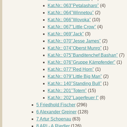
Kat.Nr.: 063"Petalasharo"
(4)
Kat.Nr.: 064"Winnetou"
(2)
Kat.Nr.: 066"Wovoka"
(10)
Kat.Nr.: 067"Little Crow"
(4)
Kat.Nr.: 069"Jack"
(3)
Kat.Nr.: 070"Jesse James"
(2)
Kat.Nr.: 074"Oberst Munro"
(1)
Kat.Nr.: 075"Banditenchef Bashan"
(7)
Kat.Nr.: 076"Gruppe Kämpfender"
(1)
Kat.Nr.: 077"Red Horn"
(1)
Kat.Nr.: 079"Little Big Man"
(2)
Kat.Nr.: 140"Standing Bull"
(1)
Kat.Nr.: 201"Totem"
(15)
Kat.Nr.: 202"Lagerfeuer I"
(8)
5 Friedhold Fischer
(296)
6 Alexander Greiner
(128)
7 Artur Schoenau
(63)
8 ARI - A.Riedler
(126)