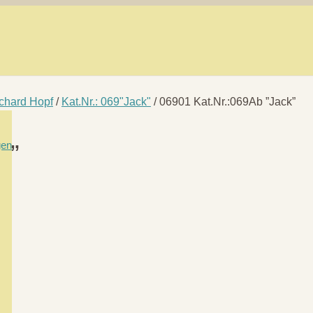
chard Hopf
/
Kat.Nr.: 069"Jack"
/ 06901 Kat.Nr.:069Ab ”Jack”
gen
k”