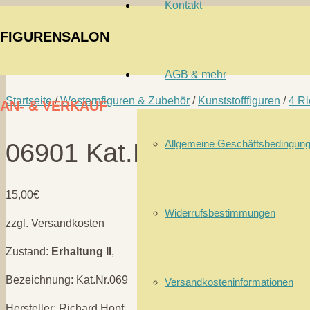
Kontakt
FIGURENSALON
AGB & mehr
Startseite
/
Westernfiguren & Zubehör
/
Kunststofffiguren
/
4 Ri
AN- & VERKAUF
Allgemeine Geschäftsbedingun
06901 Kat.Nr.:069Ab ”Jac
15,00
€
Widerrufsbestimmungen
zzgl. Versandkosten
Zustand:
Erhaltung II
,
Bezeichnung: Kat.Nr.069
Versandkosteninformationen
Hersteller: Richard Hopf