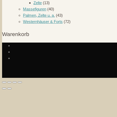
Zelte
(13)
Massefiguren
(40)
Palmen, Zelte u. a.
(43)
Westernhäuser & Forts
(72)
Warenkorb