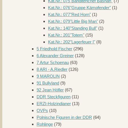
Kat.Nr.: 075"Banditenchef Bashan"
(7)
Kat.Nr.: 076"Gruppe Kämpfender"
(1)
Kat.Nr.: 077"Red Horn"
(1)
Kat.Nr.: 079"Little Big Man"
(2)
Kat.Nr.: 140"Standing Bull"
(1)
Kat.Nr.: 201"Totem"
(15)
Kat.Nr.: 202"Lagerfeuer I"
(8)
5 Friedhold Fischer
(296)
6 Alexander Greiner
(128)
7 Artur Schoenau
(63)
8 ARI - A.Riedler
(126)
9 MAROLIN
(2)
91 Bullyland
(9)
92 Jean Höfler
(67)
DDR Steckfiguren
(11)
ERZI-Holzindianer
(13)
OVPs
(10)
Polnische Figuren in der DDR
(64)
Rohlinge
(79)