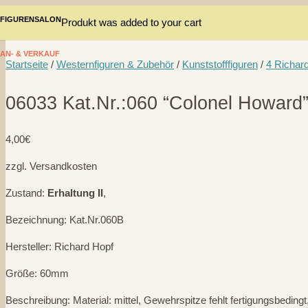
FIGURENSALON
Produkt
was added to your cart
AN- & VERKAUF
Startseite
/
Westernfiguren & Zubehör
/
Kunststofffiguren
/
4 Richar
06033 Kat.Nr.:060 “Colonel Howard
4,00
€
zzgl. Versandkosten
Zustand:
Erhaltung II
,
Bezeichnung: Kat.Nr.060B
Hersteller: Richard Hopf
Größe: 60mm
Beschreibung: Material: mittel, Gewehrspitze fehlt fertigungsbedingt