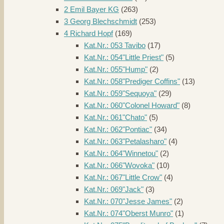
2 Emil Bayer KG
(263)
3 Georg Blechschmidt
(253)
4 Richard Hopf
(169)
Kat.Nr.: 053 Tavibo
(17)
Kat.Nr.: 054"Little Priest"
(5)
Kat.Nr.: 055"Hump"
(2)
Kat.Nr.: 058"Prediger Coffins"
(13)
Kat.Nr.: 059"Sequoya"
(29)
Kat.Nr.: 060"Colonel Howard"
(8)
Kat.Nr.: 061"Chato"
(5)
Kat.Nr.: 062"Pontiac"
(34)
Kat.Nr.: 063"Petalasharo"
(4)
Kat.Nr.: 064"Winnetou"
(2)
Kat.Nr.: 066"Wovoka"
(10)
Kat.Nr.: 067"Little Crow"
(4)
Kat.Nr.: 069"Jack"
(3)
Kat.Nr.: 070"Jesse James"
(2)
Kat.Nr.: 074"Oberst Munro"
(1)