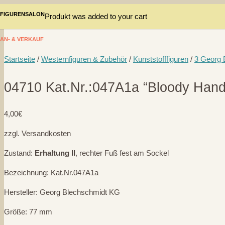
FIGURENSALON
Produkt
was added to your cart
AN- & VERKAUF
Startseite
/
Westernfiguren & Zubehör
/
Kunststofffiguren
/
3 Georg 
04710 Kat.Nr.:047A1a “Bloody Hand”
4,00
€
zzgl. Versandkosten
Zustand:
Erhaltung II
, rechter Fuß fest am Sockel
Bezeichnung: Kat.Nr.047A1a
Hersteller: Georg Blechschmidt KG
Größe: 77 mm