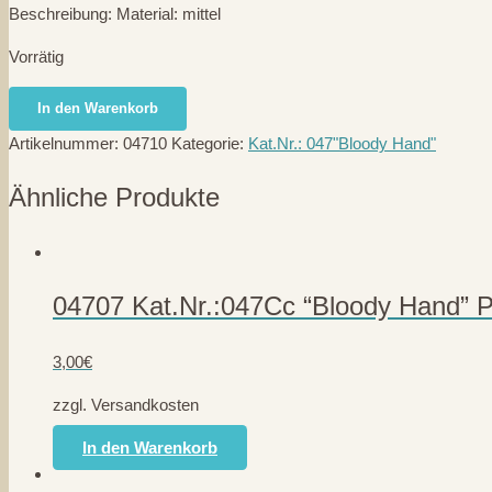
Beschreibung: Material: mittel
Vorrätig
04710
In den Warenkorb
Kat.Nr.:047A1a
Artikelnummer:
04710
Kategorie:
Kat.Nr.: 047"Bloody Hand"
"Bloody
Hand"
Ähnliche Produkte
-
frühe
Ausführung-
Menge
04707 Kat.Nr.:047Cc “Bloody Hand” 
3,00
€
zzgl. Versandkosten
In den Warenkorb