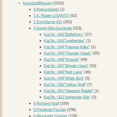
Kunststofffiguren
(1510)
0 Kleinzubehör
(1)
1 A. Röder LISANTO
(62)
2 Emil Bayer KG
(263)
3 Georg Blechschmidt
(253)
Kat.Nr.: 042"Büffelherz"
(37)
Kat.Nr.: 043"Leatherlips"
(1)
Kat.Nr.: 044"Pawnee Killer"
(1)
Kat.Nr.: 045"Thunder Hawk"
(50)
Kat.Nr.: 046"Victorio"
(49)
Kat.Nr.: 047"Bloody Hand"
(53)
Kat.Nr.: 048"Nett Lake"
(46)
Kat.Nr.: 049"White Bird"
(5)
Kat.Nr.: 050"Yellow Wolf"
(7)
Kat.Nr.: 051"Sleeping Rabbit"
(1)
Kat.Nr.: 322"stehender Bär"
(3)
4 Richard Hopf
(169)
5 Friedhold Fischer
(296)
6 Alexander Greiner
(128)