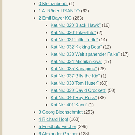
0 Kleinzubehör
(1)
1 A. Röder LISANTO
(62)
2 Emil Bayer KG
(263)
Kat.Nr.: 029"Black Hawk"
(16)
Kat.Nr.: 030"Tokei-Ihto"
(2)
Kat.Nr.: 031"Little Turtle"
(14)
Kat.Nr.: 032"Kicking Bear"
(12)
Kat.Nr.: 033"Weit spähender Falke"
(17)
Kat.Nr.: 034"Michikinikwa"
(17)
Kat.Nr.: 035"Kanapima"
(28)
Kat.Nr.: 037"Billy the Kid"
(1)
Kat.Nr.: 038"Tom Hutter"
(60)
Kat.Nr.: 039"David Crockett"
(59)
Kat.Nr.: 040"Roy Ross"
(38)
Kat.Nr.: 401"Kanu"
(1)
3 Georg Blechschmidt
(253)
4 Richard Hopf
(169)
5 Friedhold Fischer
(296)
6 Alexander Greiner
(128)