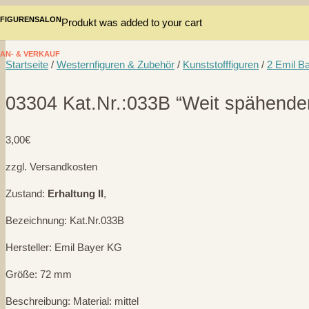
FIGURENSALON
Produkt
was added to your cart
AN- & VERKAUF
Startseite
/
Westernfiguren & Zubehör
/
Kunststofffiguren
/
2 Emil B
03304 Kat.Nr.:033B “Weit spähender
3,00
€
zzgl. Versandkosten
Zustand:
Erhaltung II
,
Bezeichnung: Kat.Nr.033B
Hersteller: Emil Bayer KG
Größe: 72 mm
Beschreibung: Material: mittel