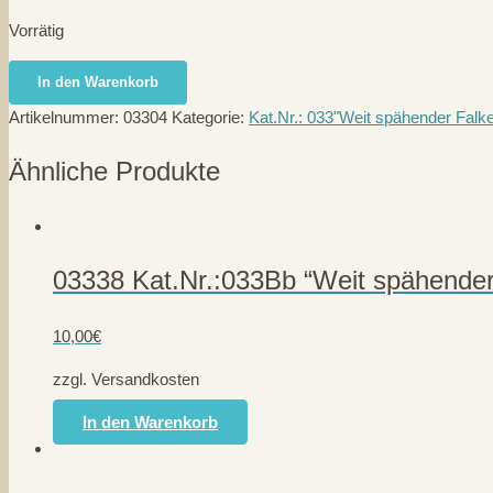
Vorrätig
03304
In den Warenkorb
Kat.Nr.:033B
Artikelnummer:
03304
Kategorie:
Kat.Nr.: 033"Weit spähender Falk
"Weit
spähender
Ähnliche Produkte
Falke"
Menge
03338 Kat.Nr.:033Bb “Weit spähender
10,00
€
zzgl. Versandkosten
In den Warenkorb