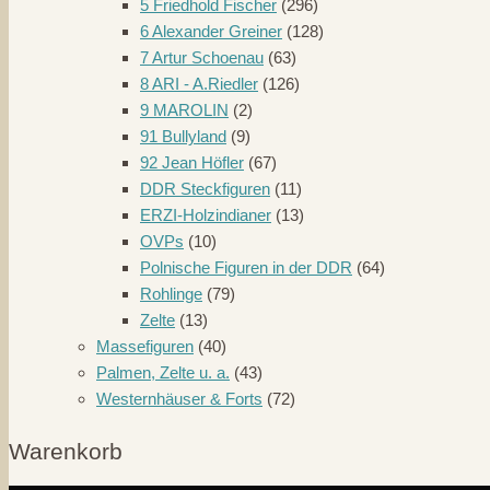
5 Friedhold Fischer
(296)
6 Alexander Greiner
(128)
7 Artur Schoenau
(63)
8 ARI - A.Riedler
(126)
9 MAROLIN
(2)
91 Bullyland
(9)
92 Jean Höfler
(67)
DDR Steckfiguren
(11)
ERZI-Holzindianer
(13)
OVPs
(10)
Polnische Figuren in der DDR
(64)
Rohlinge
(79)
Zelte
(13)
Massefiguren
(40)
Palmen, Zelte u. a.
(43)
Westernhäuser & Forts
(72)
Warenkorb