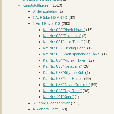
Kunststofffiguren
(1510)
0 Kleinzubehör
(1)
1 A. Röder LISANTO
(62)
2 Emil Bayer KG
(263)
Kat.Nr.: 029"Black Hawk"
(16)
Kat.Nr.: 030"Tokei-Ihto"
(2)
Kat.Nr.: 031"Little Turtle"
(14)
Kat.Nr.: 032"Kicking Bear"
(12)
Kat.Nr.: 033"Weit spähender Falke"
(17)
Kat.Nr.: 034"Michikinikwa"
(17)
Kat.Nr.: 035"Kanapima"
(28)
Kat.Nr.: 037"Billy the Kid"
(1)
Kat.Nr.: 038"Tom Hutter"
(60)
Kat.Nr.: 039"David Crockett"
(59)
Kat.Nr.: 040"Roy Ross"
(38)
Kat.Nr.: 401"Kanu"
(1)
3 Georg Blechschmidt
(253)
4 Richard Hopf
(169)