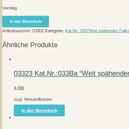
Vorrätig
03302
In den Warenkorb
Kat.Nr.:033B
Artikelnummer:
03302
Kategorie:
Kat.Nr.: 033"Weit spähender Falk
"Weit
spähender
Ähnliche Produkte
Falke"
Menge
03323 Kat.Nr.:033Ba “Weit spähender 
4,00
€
zzgl. Versandkosten
In den Warenkorb