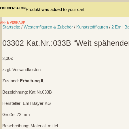
FIGURENSALON
Produkt
was added to your cart
AN- & VERKAUF
Startseite
/
Westernfiguren & Zubehör
/
Kunststofffiguren
/
2 Emil B
03302 Kat.Nr.:033B “Weit spähender
3,00
€
zzgl. Versandkosten
Zustand:
Erhaltung II
,
Bezeichnung: Kat.Nr.033B
Hersteller: Emil Bayer KG
Größe: 72 mm
Beschreibung: Material: mittel