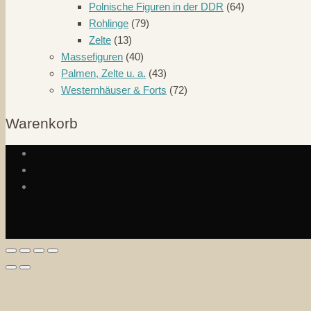
Polnische Figuren in der DDR
(64)
Rohlinge
(79)
Zelte
(13)
Massefiguren
(40)
Palmen, Zelte u. a.
(43)
Westernhäuser & Forts
(72)
Warenkorb