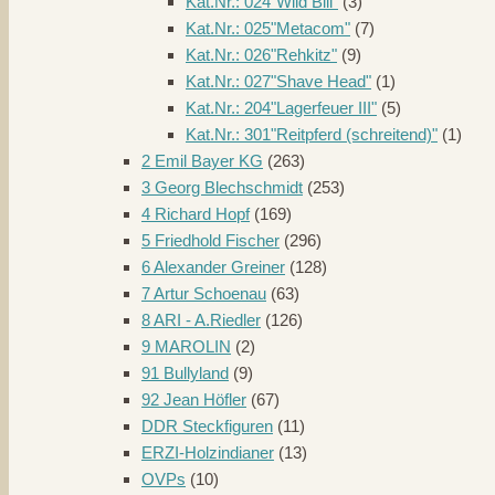
Kat.Nr.: 024"Wild Bill"
(3)
Kat.Nr.: 025"Metacom"
(7)
Kat.Nr.: 026"Rehkitz"
(9)
Kat.Nr.: 027"Shave Head"
(1)
Kat.Nr.: 204"Lagerfeuer III"
(5)
Kat.Nr.: 301"Reitpferd (schreitend)"
(1)
2 Emil Bayer KG
(263)
3 Georg Blechschmidt
(253)
4 Richard Hopf
(169)
5 Friedhold Fischer
(296)
6 Alexander Greiner
(128)
7 Artur Schoenau
(63)
8 ARI - A.Riedler
(126)
9 MAROLIN
(2)
91 Bullyland
(9)
92 Jean Höfler
(67)
DDR Steckfiguren
(11)
ERZI-Holzindianer
(13)
OVPs
(10)