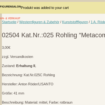
FIGURENSALON
Produkt
was added to your cart
AN- & VERKAUF
Startseite
/
Westernfiguren & Zubehör
/
Kunststofffiguren
/
1 A. Röd
02504 Kat.Nr.:025 Rohling “Metaco
3,00
€
zzgl. Versandkosten
Zustand:
Erhaltung II
,
Bezeichnung: Kat.Nr.025C Rohling
Hersteller: Anton Röder/LISANTO
Größe: 41 mm
Beschreibung: Material: mittel, Farbe: rotbraun