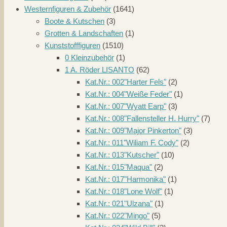
Westernfiguren & Zubehör
(1641)
Boote & Kutschen
(3)
Grotten & Landschaften
(1)
Kunststofffiguren
(1510)
0 Kleinzubehör
(1)
1 A. Röder LISANTO
(62)
Kat.Nr.: 002"Harter Fels"
(2)
Kat.Nr.: 004"Weiße Feder"
(1)
Kat.Nr.: 007"Wyatt Earp"
(3)
Kat.Nr.: 008"Fallensteller H. Hurry"
(7)
Kat.Nr.: 009"Major Pinkerton"
(3)
Kat.Nr.: 011"Wiliam F. Cody"
(2)
Kat.Nr.: 013"Kutscher"
(10)
Kat.Nr.: 015"Maqua"
(2)
Kat.Nr.: 017"Harmonika"
(1)
Kat.Nr.: 018"Lone Wolf"
(1)
Kat.Nr.: 021"Ulzana"
(1)
Kat.Nr.: 022"Mingo"
(5)