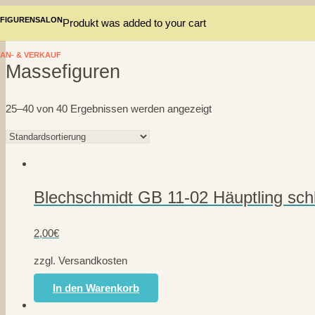
FIGURENSALON
Produkt
was added to your cart
AN- & VERKAUF
Massefiguren
25–40 von 40 Ergebnissen werden angezeigt
Blechschmidt GB 11-02 Häuptling sch
2,00
€
zzgl. Versandkosten
In den Warenkorb