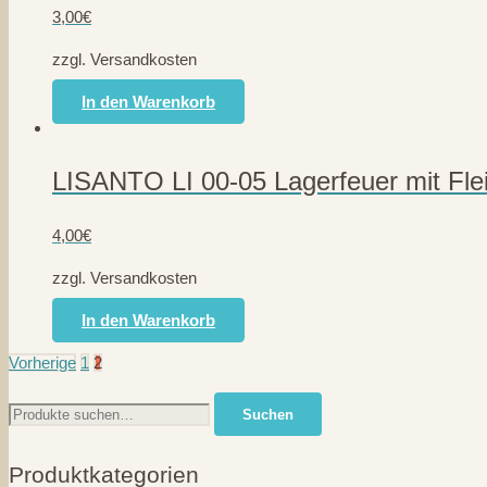
3,00
€
zzgl. Versandkosten
In den Warenkorb
LISANTO LI 00-05 Lagerfeuer mit Fle
4,00
€
zzgl. Versandkosten
In den Warenkorb
Seitennummerierung
Vorherige
1
2
der
Suche
Suchen
nach:
Beiträge
Produktkategorien