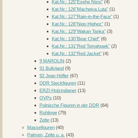
Kat.Nr.: 125"Esehe Nissi"
(4)
Kat.Nr.: 126"Machpiya Luta"
(1)
Kat.Nr.: 127"Rain-in-the-Face"
(1)
Kat.Nr.: 128"Nigo Highez"
(1)
Kat.Nr.: 129"Wakan Tanka"
(3)
Kat.Nr.: 130"Bear Chief"
(6)
Kat.Nr.: 131"Red Tomahowk"
(2)
Kat.Nr.: 132"Red Jacket"
(4)
9 MAROLIN
(2)
91 Bullyland
(9)
92 Jean Höfler
(67)
DDR Steckfiguren
(11)
ERZI-Holzindianer
(13)
OVPs
(10)
Polnische Figuren in der DDR
(64)
Rohlinge
(79)
Zelte
(13)
Massefiguren
(40)
Palmen, Zelte u. a.
(43)