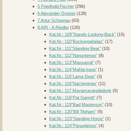
5 Friedhold Fischer
(296)
6 Alexander Greiner
(128)
7 Artur Schoenau
(63)
8 ARI - A.Riedler
(126)
Kat.Nr.: 109"Stands-Looking-Back"
(15)
Kat.Nr.: 110"Buckongahelas"
(17)
Kat.Nr.: 111"Standing Bear"
(10)
Kat.Nr.: 112"Nanuntenoo"
(8)
Kat.Nr.: 113"Massasoit"
(7)
Kat.Nr.: 114"Mahta-Iowa"
(1)
Kat.Nr.: 115"Lame Dear"
(3)
Kat.Nr.: 116"Nacheninga"
(11)
Kat.Nr.: 117 Mayamayanobidonk
(5)
Kat.Nr.: 118"Pat Garrett"
(7)
Kat.Nr.: 119"Bad Masterson"
(10)
Kat.Nr.: 120"Bill Tilgham"
(5)
Kat.Nr.: 123"Standing Horse"
(1)
Kat.Nr.: 124"Panuntenoo"
(4)