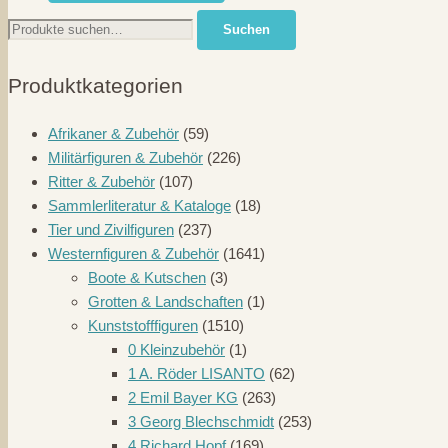
Suche
Suchen
nach:
Produktkategorien
Afrikaner & Zubehör
(59)
Militärfiguren & Zubehör
(226)
Ritter & Zubehör
(107)
Sammlerliteratur & Kataloge
(18)
Tier und Zivilfiguren
(237)
Westernfiguren & Zubehör
(1641)
Boote & Kutschen
(3)
Grotten & Landschaften
(1)
Kunststofffiguren
(1510)
0 Kleinzubehör
(1)
1 A. Röder LISANTO
(62)
2 Emil Bayer KG
(263)
3 Georg Blechschmidt
(253)
4 Richard Hopf
(169)